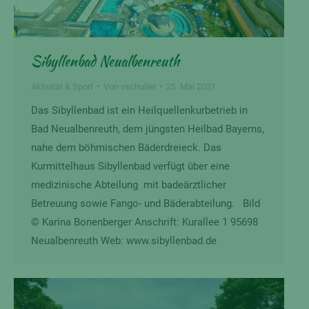
Sibyllenbad Neualbenreuth
Aktivität & Sport
Von
vschuller
25. Mai 2021
Das Sibyllenbad ist ein Heilquellenkurbetrieb in
Bad Neualbenreuth, dem jüngsten Heilbad Bayerns,
nahe dem böhmischen Bäderdreieck. Das
Kurmittelhaus Sibyllenbad verfügt über eine
medizinische Abteilung mit badeärztlicher
Betreuung sowie Fango- und Bäderabteilung. Bild
© Karina Bonenberger Anschrift: Kurallee 1 95698
Neualbenreuth Web: www.sibyllenbad.de