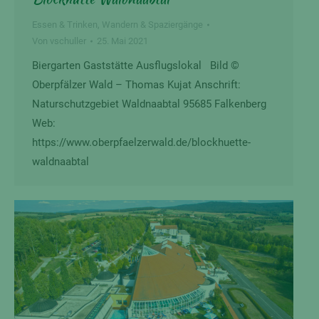
Essen & Trinken
,
Wandern & Spaziergänge
Von
vschuller
25. Mai 2021
Biergarten Gaststätte Ausflugslokal Bild ©
Oberpfälzer Wald – Thomas Kujat Anschrift:
Naturschutzgebiet Waldnaabtal 95685 Falkenberg
Web:
https://www.oberpfaelzerwald.de/blockhuette-
waldnaabtal