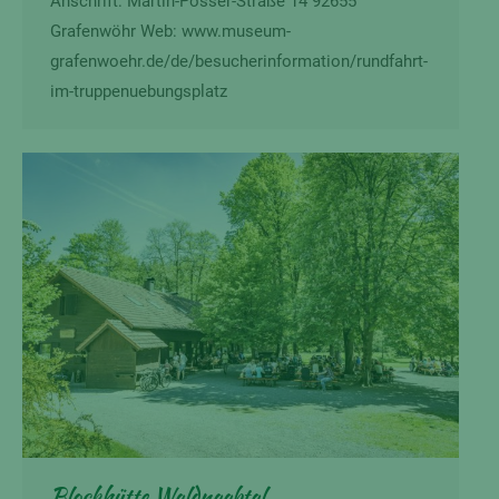
Anschrift: Martin-Posser-Straße 14 92655
Grafenwöhr Web: www.museum-
grafenwoehr.de/de/besucherinformation/rundfahrt-
im-truppenuebungsplatz
Blockhütte Waldnaabtal