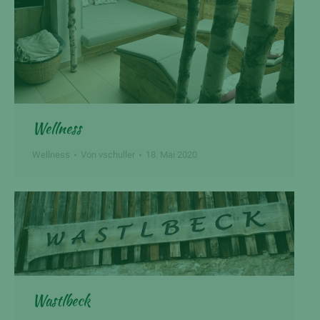
Wellness
Wellness
Von
vschuller
18. Mai 2020
Wastlbeck