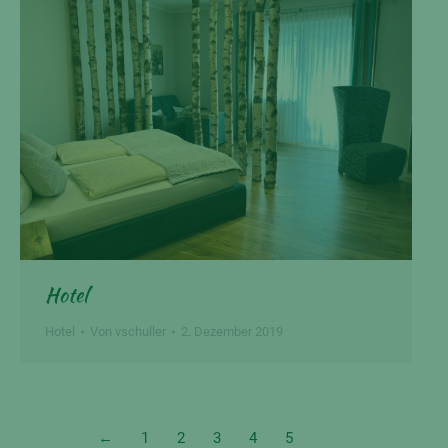
Hotel
Hotel
Von
vschuller
2. Dezember 2019
←
1
2
3
4
5