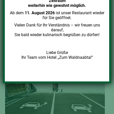
Zeitraum
weiterhin wie gewohnt möglich.
Ab dem
11. August 2026
ist unser Restaurant wieder
Sohien-Höhle im Ahorntal
für Sie geöffnet.
Vielen Dank für Ihr Verständnis – wir freuen uns
Wandern & Spaziergänge
Von
vschuller
20. Mai 2021
darauf,
Sie bald wieder kulinarisch begrüßen zu dürfen!
Direkt bei der Burg Rabenstein. Beschilderung zur
„Burg Rabenstein“ folgen. Anschrift: 95491 Ahorntal
Web: www.burg-rabenstein.de
Liebe Grüße
Ihr Team vom Hotel „Zum Waldnaabtal“