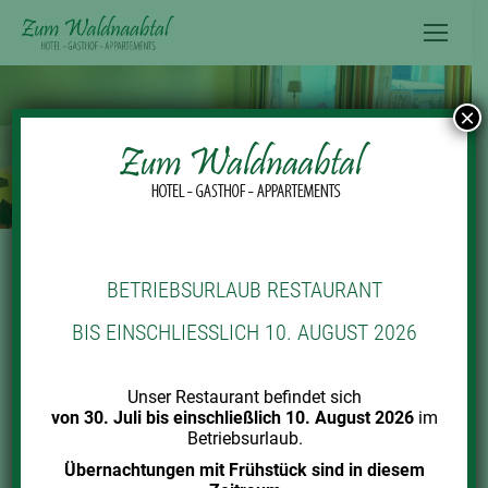
Inhalt
springen
×
BETRIEBSURLAUB RESTAURANT
… fühlen Sie sich wohl!
BIS EINSCHLIESSLICH 10. AUGUST 2026
GEMÜTLICHKEIT UND KOMFORT
Unser Restaurant befindet sich
von 30. Juli bis einschließlich 10. August 2026
im
Betriebsurlaub.
Übernachtungen mit Frühstück sind in diesem