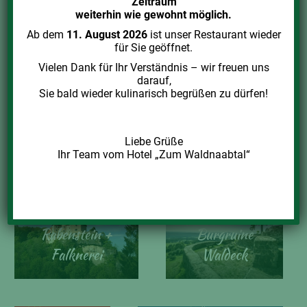
Zeitraum
weiterhin wie gewohnt möglich.
Ab dem
11. August 2026
ist unser Restaurant wieder
Basaltkegel
Bergwerk
für Sie geöffnet.
Parkstein
Gleissinger Fels
Vielen Dank für Ihr Verständnis – wir freuen uns
darauf,
Sie bald wieder kulinarisch begrüßen zu dürfen!
Blockhütte
Waldnaabtal
Liebe Grüße
Burg Falkenberg
Ihr Team vom Hotel „Zum Waldnaabtal“
Burg
Rabenstein +
Burgruine
Falknerei
Waldeck