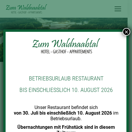
Inhalt
springen
×
BETRIEBSURLAUB RESTAURANT
ALLE ANZEIGEN
AKTIVITÄT & SPORT
BIS EINSCHLIESSLICH 10. AUGUST 2026
BURGEN & SCHLÖSSER
ESSEN & TRINKEN
MUSEEN & GESCHICHTE
TOUREN & FÜHRUNGEN
Unser Restaurant befindet sich
von 30. Juli bis einschließlich 10. August 2026
im
WANDERN & SPAZIERGÄNGE
Betriebsurlaub.
Übernachtungen mit Frühstück sind in diesem