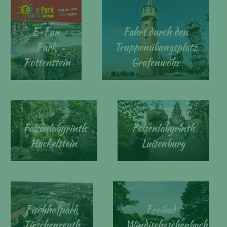
E-Fun
Fahrt durch den
Park
Truppenübungsplatz
Pottenstein
Grafenwöhr
Felsenlabyrinth
Felsenlabyrinth
Hackelstein
Luisenburg
Fischhofpark
Freibad
Tirschenreuth
Windischeschenbach