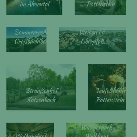
im Ahorntal
Pottenstein
Stadtführung
Sommerrrodelbahn
Weiden i.d.
Großbüchlberg
Oberpfalz
Straußenhof
Teufelshöhle
Kotzenbach
Pottenstein
Wildtierpark
Waldnaabtal
Waldhaus