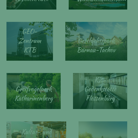
GEO-
Zentrum
Geschichtspark
KTB
Bärnau-Tachov
KZ-
Greifvogelpark
Gedenkstätte
Katharinenberg
Flossenbürg
Kultur- und