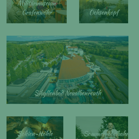
Militärmuseum
Grafenwöhr
Ochsenkopf
Sibyllenbad Neualbenreuth
Sohien-Höhle
Sommerrodelbahn